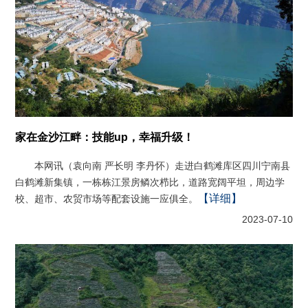
家在金沙江畔：技能up，幸福升级！
本网讯（袁向南 严长明 李丹怀）走进白鹤滩库区四川宁南县
白鹤滩新集镇，一栋栋江景房鳞次栉比，道路宽阔平坦，周边学
【详细】
校、超市、农贸市场等配套设施一应俱全。
2023-07-10