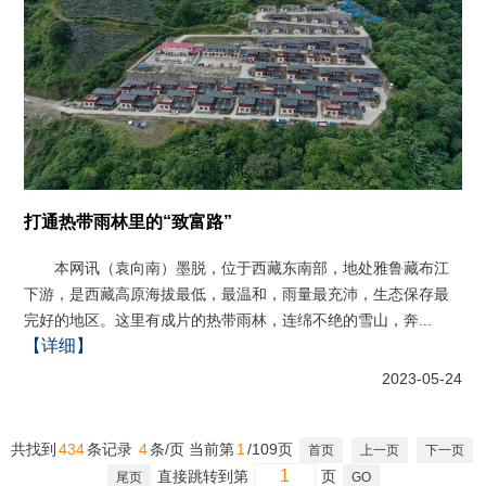
打通热带雨林里的“致富路”
本网讯（袁向南）墨脱，位于西藏东南部，地处雅鲁藏布江
下游，是西藏高原海拔最低，最温和，雨量最充沛，生态保存最
完好的地区。这里有成片的热带雨林，连绵不绝的雪山，奔...
【详细】
2023-05-24
共找到
434
条记录
4
条/页
当前第
1
/109页
首页
上一页
下一页
直接跳转到第
页
尾页