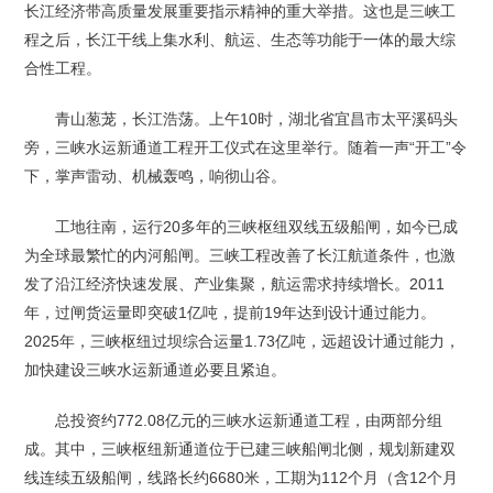
长江经济带高质量发展重要指示精神的重大举措。这也是三峡工
程之后，长江干线上集水利、航运、生态等功能于一体的最大综
合性工程。
青山葱茏，长江浩荡。上午10时，湖北省宜昌市太平溪码头
旁，三峡水运新通道工程开工仪式在这里举行。随着一声“开工”令
下，掌声雷动、机械轰鸣，响彻山谷。
工地往南，运行20多年的三峡枢纽双线五级船闸，如今已成
为全球最繁忙的内河船闸。三峡工程改善了长江航道条件，也激
发了沿江经济快速发展、产业集聚，航运需求持续增长。2011
年，过闸货运量即突破1亿吨，提前19年达到设计通过能力。
2025年，三峡枢纽过坝综合运量1.73亿吨，远超设计通过能力，
加快建设三峡水运新通道必要且紧迫。
总投资约772.08亿元的三峡水运新通道工程，由两部分组
成。其中，三峡枢纽新通道位于已建三峡船闸北侧，规划新建双
线连续五级船闸，线路长约6680米，工期为112个月（含12个月