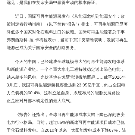
远见，是我们在复杂变局中赢得主动的根本保证。
近日，国际可再生能源署发布《从能源危机到能源安全：政
策制定者行动指南》（以下简称“报告”）指出，可再生能源已显著
降低多个国家对化石燃料进口的依赖。国际可再生能源署总干事
弗朗西斯科·拉·卡梅拉表示，当前中东冲突清晰表明，发展可再生
能源已成为关乎国家安全的战略要务。
今天的中国，已经建成全球规模最大的可再生能源发电体系
和新能源产业链。一个个重大水电工程持续稳定送出绿色电能，
越来越多的风电、光伏基地在戈壁荒漠拔地而起……截至2026年
3月底，我国可再生能源装机容量达到‌23.95亿千瓦‌，约占全国电
力总装机的‌60.4%‌。这种立足自身、系统布局的能源发展路径，
正是应对外部不确定性的最大底气。
《报告》还指出，全球可再生能源成本大幅下降已深刻改变
电力行业格局。目前，超过85%的新建可再生能源项目成本已低
于化石燃料发电。自2010年以来，太阳能发电成本下降87%，陆