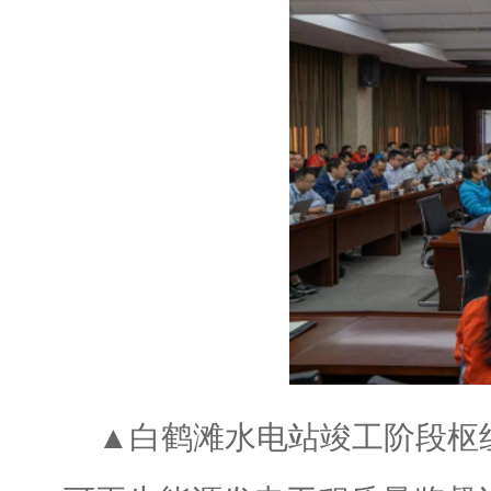
▲白鹤滩水电站竣工阶段枢