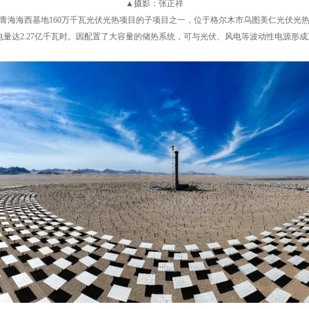
▲摄影：张正祥
西基地160万千瓦光伏光热项目的子项目之一，位于格尔木市乌图美仁光伏光热园区，
均发电量达2.27亿千瓦时。因配置了大容量的储热系统，可与光伏、风电等波动性电源