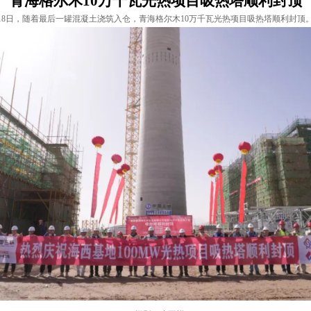
青海格尔木10万千瓦光热项目吸热塔顺利封顶
8日，随着最后一罐混凝土浇筑入仓，青海格尔木10万千瓦光热项目吸热塔顺利封顶