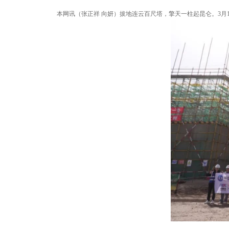
本网讯（张正祥 向妍）拔地连云百尺塔，擎天一柱起昆仑。3月1