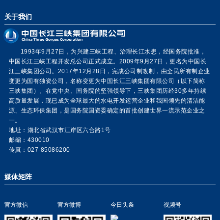
关于我们
1993年9月27日，为兴建三峡工程、治理长江水患，经国务院批准，
中国长江三峡工程开发总公司正式成立。2009年9月27日，更名为中国长
江三峡集团公司。2017年12月28日，完成公司制改制，由全民所有制企业
变更为国有独资公司，名称变更为中国长江三峡集团有限公司（以下简称
三峡集团）。在党中央、国务院的坚强领导下，三峡集团历经30多年持续
高质量发展，现已成为全球最大的水电开发运营企业和我国领先的清洁能
源、生态环保集团，是国务院国资委确定的首批创建世界一流示范企业之
一。
地址：湖北省武汉市江岸区六合路1号
邮编：430010
传真：027-85086200
媒体矩阵
官方微信
官方微博
今日头条
视频号