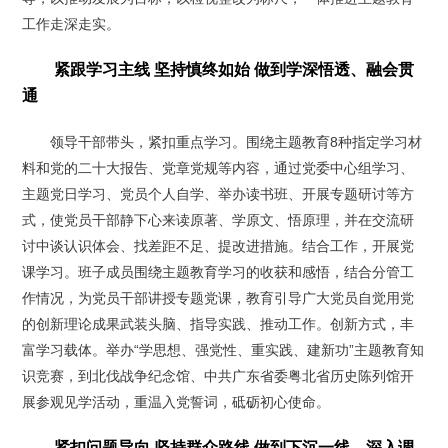
工作走深走实。
紧跟学习主线 坚持慎终如始 做到学深悟透、融会贯
通
领导干部带头，紧扣重点学习。围绕主题教育8种指定学习材
料和党的二十大报告、党章党规等内容，通过党委中心组学习、
主题党日学习、党员个人自学、举办读书班、开展专题研讨等方
式，使党员干部静下心来读原著、学原文、悟原理，并在交流研
讨中谈认识体会、找差距不足、提改进措施。结合工作，开展党
课学习。班子成员围绕主题教育学习的收获和感悟，结合分管工
作情况，为党员干部讲授专题党课，教育引导广大党员自觉用党
的创新理论成果武装头脑、指导实践、推动工作。创新方式，丰
富学习载体。举办“学思想、强党性、重实践、建新功”主题教育知
识竞赛，到北伐战争纪念馆、中共广东省委粤北省历史陈列馆开
展参观见学活动，重温入党誓词，砥砺初心使命。
紧扣问题导向 坚持群众路线 做到下沉一线、深入调