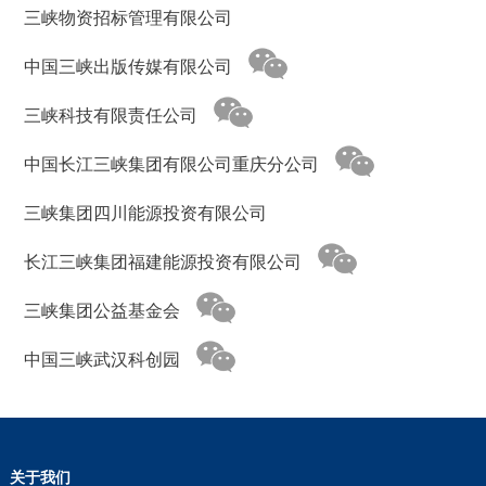
三峡物资招标管理有限公司
中国三峡出版传媒有限公司
三峡科技有限责任公司
中国长江三峡集团有限公司重庆分公司
三峡集团四川能源投资有限公司
长江三峡集团福建能源投资有限公司
三峡集团公益基金会
中国三峡武汉科创园
关于我们