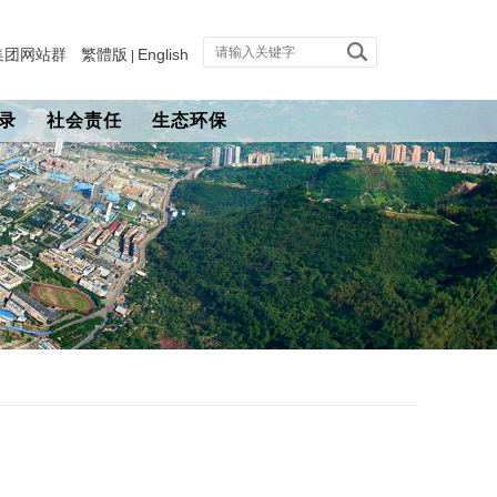
集团网站群
繁體版
English
|
录
社会责任
生态环保