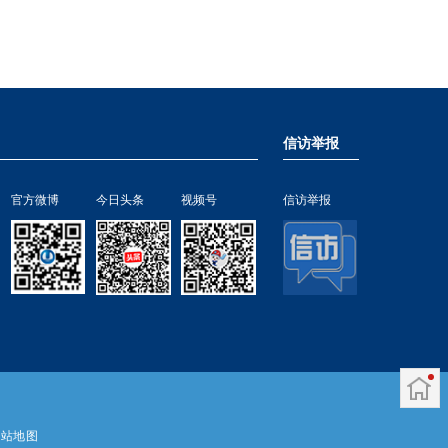
信访举报
官方微博
今日头条
视频号
信访举报
网站地图