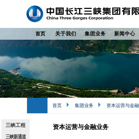
首页
关于我们
集团业务
新闻中心
首页
集团业务
资本运营与金融
三峡工程
资本运营与金融业务
三峡新通道