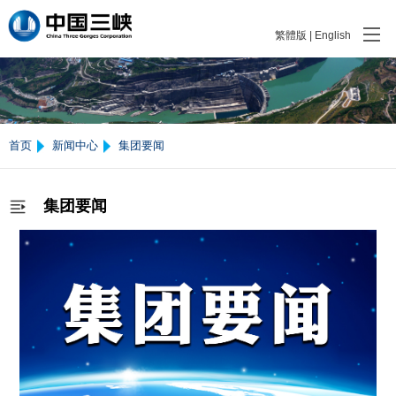
繁體版
|
English
首页
新闻中心
集团要闻
集团要闻