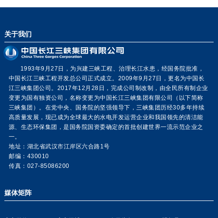
关于我们
1993年9月27日，为兴建三峡工程、治理长江水患，经国务院批准，
中国长江三峡工程开发总公司正式成立。2009年9月27日，更名为中国长
江三峡集团公司。2017年12月28日，完成公司制改制，由全民所有制企业
变更为国有独资公司，名称变更为中国长江三峡集团有限公司（以下简称
三峡集团）。在党中央、国务院的坚强领导下，三峡集团历经30多年持续
高质量发展，现已成为全球最大的水电开发运营企业和我国领先的清洁能
源、生态环保集团，是国务院国资委确定的首批创建世界一流示范企业之
一。
地址：湖北省武汉市江岸区六合路1号
邮编：430010
传真：027-85086200
媒体矩阵