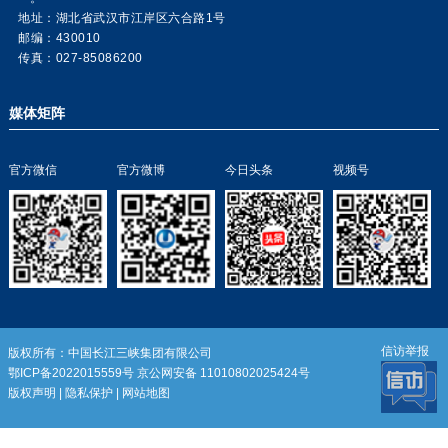
地址：湖北省武汉市江岸区六合路1号
邮编：430010
传真：027-85086200
媒体矩阵
官方微信
官方微博
今日头条
视频号
信访举报
版权所有：中国长江三峡集团有限公司
鄂ICP备2022015559号
京公网安备 11010802025424号
版权声明
|
隐私保护
|
网站地图