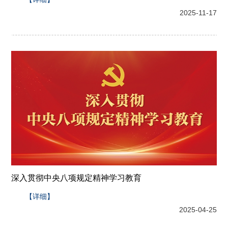
2025-11-17
深入贯彻中央八项规定精神学习教育
【详细】
2025-04-25