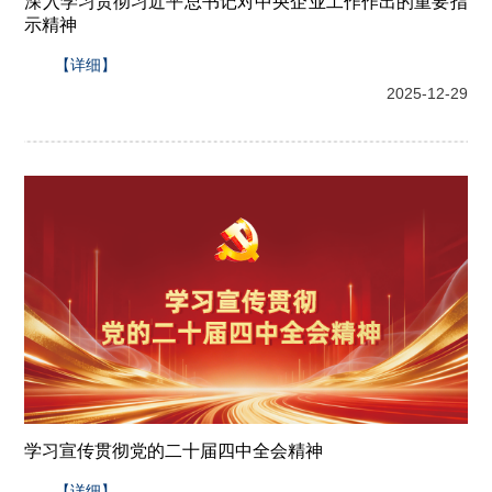
深入学习贯彻习近平总书记对中央企业工作作出的重要指
示精神
【详细】
2025-12-29
学习宣传贯彻党的二十届四中全会精神
【详细】