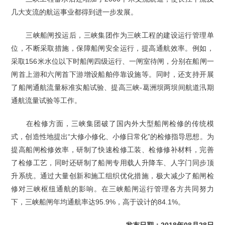
几大支流的航运事业都得到进一步发展。
三峡船闸投运后，三峡集团作为三峡工程的建设运行管理单
位，不断采取措施，保障船闸安全运行，提高通航效率。例如，
采取156米水位以下时船闸四级运行、一闸室待闸，分别在船闸一
闸首上游和六闸首下游增设船舶停靠设施等。同时，还支持开展
了船闸通航流量标准实船试验、提高三峡-葛洲坝两坝间航道汛期
通航流量试验等工作。
在检修方面，三峡集团破了国内外大型船闸检修的传统模
式，创造性地提出“大修小修化、小修日常化”的检修指导思想。为
提高船闸检修效率，研制了快速检修工装、检修修补材料，完善
了检修工艺，同时还研制了船闸专用载人升降车、人字门同步顶
升系统。通过大量创新和施工组织优化措施，极大减少了船闸检
修对三峡枢纽通航的影响。在三峡船闸运行管理各方共同努力
下，三峡船闸年均通航率达95.9%，高于设计的84.1%。
发布日期：2018年08月28日