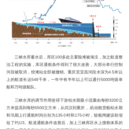
三峡水库蓄水后，库区100多处主要险滩被淹没，加之航道整
治工程的实施，库区通航条件得到了很大改善，大部分单行控制
河段被取消，绞滩站全部被撤销。重庆至宜昌河段水深为4.5米以
上的航道长达548千米，一年中有半年以上可以通行5000吨级单
船和万吨级船队。
三峡水库的调节作用使得下游枯水期最小流量由每秒3200立
方米提高到每秒5500立方米，从武汉到重庆，,机动散货船枯水期
和汛期上行通航时间分别为135小时和175小时，较船闸建设前缩
短了约1/3。航道通航条件改善后，加上三峡库区水上搜救体系的