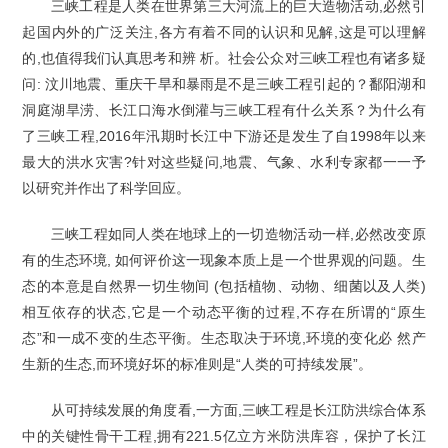
三峡工程是人类在世界第三大河流上的巨大造物活动,必然引
起国内外的广泛关注,各方有着不同的认识和见解,这是可以理解
的,也值得我们认真思考和辨 析。社会公众对三峡工程也有诸多疑
问: 汶川地震、重庆干旱和暴雨是不是三峡工程引起的？鄱阳湖和
洞庭湖旱涝、长江口海水倒灌与三峡工程有什么关系？为什么有
了三峡工程,2016年汛期时长江中下游还是发生了自1998年以来
最大的洪水灾害?针对这些疑问,地震、气象、水利专家都一一予
以研究并作出了科学回应。
三峡工程如同人类在地球上的一切造物活动一样,必然改变原
有的生态环境, 如何评价这一现象本质上是一个世界观的问题。生
态的本意是自然界一切生物间 (包括植物、动物、细菌以及人类)
相互依存的状态,它是一个动态平衡的过程,不存在所谓的“原生
态”和一成不变的生态平衡。生态取决于环境,环境的变化必 然产
生新的生态,而环境好坏的标准则是“人类的可持续发展”。
从可持续发展的角度看,一方面,三峡工程是长江防洪综合体系
中的关键性骨干工程,拥有221.5亿立方米防洪库容，保护了长江