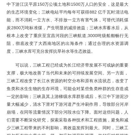
中下游江汉平原150万公顷土地和1500万人口的安全，这是最大
的生态环境变化；三峡电站平均每年可获得882 亿千瓦时清洁电
能，而不消耗一立方水、不排放一立方有害气体，可替代消耗煤
炭2800万吨标准煤，产生明显的减排效益；三峡水库蓄水后，从
根本上改变了重庆至宜昌河段的三峡航道,3000吨级船舶畅行无
阻，彻底改变了大西南地区的出海条件；通过合理的水资源调
度，三峡水库可充分发挥抗旱补水等生态效益。
可以说，三峡工程已经成为长江经济带发展不可或缺的重要
支撑，极大地改善了当代和未来的可持续发展空间。另一方面，
三峡工程改变了长江水资源的时空分布和原有水流状态，改变了
鱼类和水生生物的生存环境，可能会对某些鱼类种群的生存造成
一定的影响；三峡及其上游梯级水库群形成后，长江中下游泥沙
量大幅减少，清水下泄对下游河道产生冲刷作用，导致部分河岸
崩塌，在同等流量情况下部分河段水位下降。面对这些问题，人
们需要不断深化研究，探索采取各种技术和工程措施，避免和减
少三峡工程带来的不利影响，将效益发挥到最大。同时，三峡工