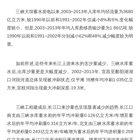
三峡大坝蓄水发电以来,2003~2013年入库年均径流量为3680
亿立方米,较1990年以前和1991~2002年仅减小8%和5%,变化幅
度较小。但是,2003~2013年年均入库悬移质输沙量为1.86亿吨,较
1990年以前和1991~2002年分别减小62%和48%,减少幅度较为明
显。
如前所述,近些年来长江上游来水的含沙量减少。三峡水库蓄
水后,出库沙量更是大幅度减少。2002~2013年, 宜昌至鄱阳湖湖
口河段河道总体呈现被冲刷状态,仅平滩 河槽年均冲刷1.035亿立
方米,宜枝河段出现最大冲刷深度-19.3米。
三峡工程建成后,长江口来沙量也呈现显著减少的趋势,长江口
南支由三峡水库蓄水前的年平均冲刷量0.126亿立方米/年增至蓄
水后的年平均冲刷量0.316立方米/年,北支由三峡水库蓄水前的年
平均淤积量0.243亿立方米/年略增为蓄水后的年平均淤积量0.259
亿立方米/年,长江口河床冲刷已逐渐显现。随着坝下游河道冲刷下