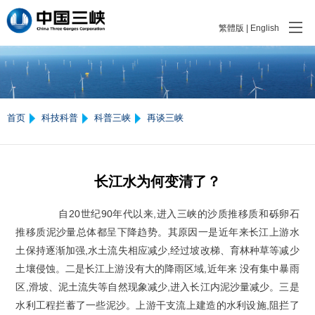
繁體版
|
English
首页
科技科普
科普三峡
再谈三峡
长江水为何变清了？
自20世纪90年代以来,进入三峡的沙质推移质和砾卵石
推移质泥沙量总体都呈下降趋势。其原因一是近年来长江上游水
土保持逐渐加强,水土流失相应减少,经过坡改梯、育林种草等减少
土壤侵蚀。二是长江上游没有大的降雨区域,近年来 没有集中暴雨
区,滑坡、泥土流失等自然现象减少,进入长江内泥沙量减少。三是
水利工程拦蓄了一些泥沙。上游干支流上建造的水利设施,阻拦了