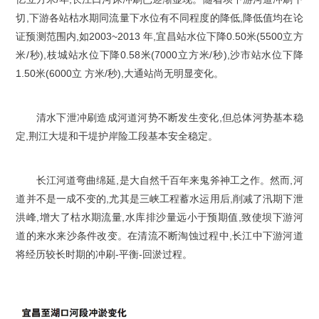
切,下游各站枯水期同流量下水位有不同程度的降低,降低值均在论
证预测范围内,如2003~2013 年,宜昌站水位下降0.50米(5500立方
米/秒),枝城站水位下降0.58米(7000立方米/秒),沙市站水位下降
1.50米(6000立 方米/秒),大通站尚无明显变化。
清水下泄冲刷造成河道河势不断发生变化,但总体河势基本稳
定,荆江大堤和干堤护岸险工段基本安全稳定。
长江河道弯曲绵延,是大自然千百年来鬼斧神工之作。然而,河
道并不是一成不变的,尤其是三峡工程蓄水运用后,削减了汛期下泄
洪峰,增大了枯水期流量,水库排沙量远小于预期值,致使坝下游河
道的来水来沙条件改变。在清流不断淘蚀过程中,长江中下游河道
将经历较长时期的冲刷-平衡-回淤过程。