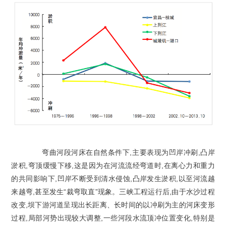
弯曲河段河床在自然条件下,主要表现为凹岸冲刷,凸岸
淤积,弯顶缓慢下移,这是因为在河流流经弯道时,在离心力和重力
的共同影响下,凹岸不断受到清水侵蚀,凸岸发生淤积,以至河流越
来越弯,甚至发生“裁弯取直”现象。三峡工程运行后,由于水沙过程
改变,坝下游河道呈现出长距离、长时间的以冲刷为主的河床变形
过程,局部河势出现较大调整,一些河段水流顶冲位置变化,特别是