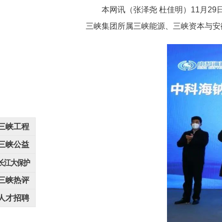
本网讯（张泽尧 杜佳明）11月29
三峡集团所属三峡能源、三峡资本与安
三峡工程
三峡公益
长江大保护
三峡热评
人才招聘