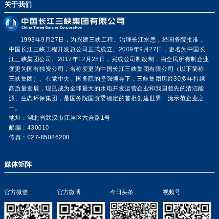
关于我们
1993年9月27日，为兴建三峡工程、治理长江水患，经国务院批准，
中国长江三峡工程开发总公司正式成立。2009年9月27日，更名为中国长
江三峡集团公司。2017年12月28日，完成公司制改制，由全民所有制企业
变更为国有独资公司，名称变更为中国长江三峡集团有限公司（以下简称
三峡集团）。在党中央、国务院的坚强领导下，三峡集团历经30多年持续
高质量发展，现已成为全球最大的水电开发运营企业和我国领先的清洁能
源、生态环保集团，是国务院国资委确定的首批创建世界一流示范企业之
一。
地址：湖北省武汉市江岸区六合路1号
邮编：430010
传真：027-85086200
媒体矩阵
官方微信
官方微博
今日头条
视频号