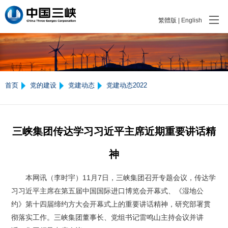
繁體版
|
English
首页
党的建设
党建动态
党建动态2022
三峡集团传达学习习近平主席近期重要讲话精
神
本网讯（李时宇）11月7日，三峡集团召开专题会议，传达学
习习近平主席在第五届中国国际进口博览会开幕式、《湿地公
约》第十四届缔约方大会开幕式上的重要讲话精神，研究部署贯
彻落实工作。三峡集团董事长、党组书记雷鸣山主持会议并讲