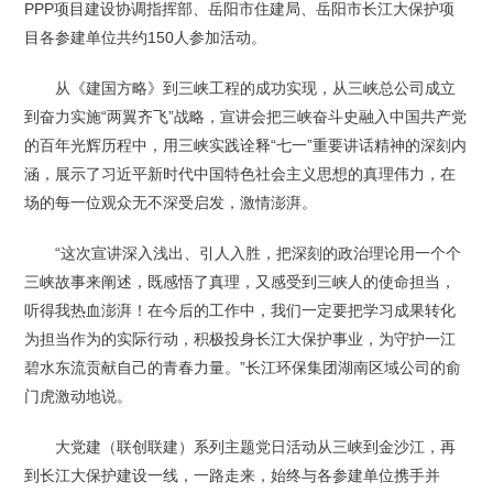
PPP项目建设协调指挥部、岳阳市住建局、岳阳市长江大保护项
目各参建单位共约150人参加活动。
从《建国方略》到三峡工程的成功实现，从三峡总公司成立
到奋力实施“两翼齐飞”战略，宣讲会把三峡奋斗史融入中国共产党
的百年光辉历程中，用三峡实践诠释“七一”重要讲话精神的深刻内
涵，展示了习近平新时代中国特色社会主义思想的真理伟力，在
场的每一位观众无不深受启发，激情澎湃。
“这次宣讲深入浅出、引人入胜，把深刻的政治理论用一个个
三峡故事来阐述，既感悟了真理，又感受到三峡人的使命担当，
听得我热血澎湃！在今后的工作中，我们一定要把学习成果转化
为担当作为的实际行动，积极投身长江大保护事业，为守护一江
碧水东流贡献自己的青春力量。”长江环保集团湖南区域公司的俞
门虎激动地说。
大党建（联创联建）系列主题党日活动从三峡到金沙江，再
到长江大保护建设一线，一路走来，始终与各参建单位携手并