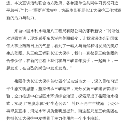
进。本次宣讲活动联合地方政府、各参建单位共同学习贯彻习近
平总书记“七一”重要讲话精神，为高质量开展长江大保护工作增添
新的活力与动力。
来自中国水利水电第八工程局有限公司的张昕新说：“聆听这
次巡回宣讲，现场感受东风湖的美丽蝶变，让我深深体会到国家
伟大事业蒸蒸日上的气息，看到了一幅人与自然和谐发展的美好
生态蓝图。从三峡工程到长江大保护，我们一直都是三峡集团的
合作伙伴，在新的征程上我们将与三峡青年携手，一起向上，一
起发光，在自己的岗位中发光发热。”
岳阳作为长江大保护首批四个试点城市之一，深入贯彻习近
平生态文明思想，坚持传承三峡精神，充分发扬三峡建设管理经
验，全力推进中心城区水环境综合治理，探索形成了岳阳治水模
式，实现了“黑臭水体”变“生态公园”，社区不再年年被淹，污水不
再肆意直排，河湖水环境质量明显提升。而这些只是三峡集团在
共抓长江大保护中发挥骨干主力作用的一个小小缩影。