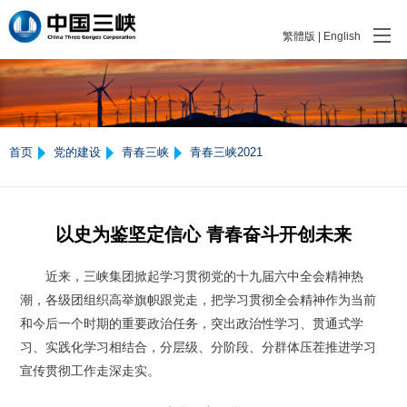
繁體版
|
English
首页
党的建设
青春三峡
青春三峡2021
以史为鉴坚定信心 青春奋斗开创未来
近来，三峡集团掀起学习贯彻党的十九届六中全会精神热
潮，各级团组织高举旗帜跟党走，把学习贯彻全会精神作为当前
和今后一个时期的重要政治任务，突出政治性学习、贯通式学
习、实践化学习相结合，分层级、分阶段、分群体压茬推进学习
宣传贯彻工作走深走实。