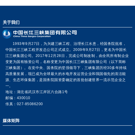
关于我们
1993年9月27日，为兴建三峡工程、治理长江水患，经国务院批准，
中国长江三峡工程开发总公司正式成立。2009年9月27日，更名为中国长
江三峡集团公司。2017年12月28日，完成公司制改制，由全民所有制企业
变更为国有独资公司，名称变更为中国长江三峡集团有限公司（以下简称
三峡集团）。在党中央、国务院的坚强领导下，三峡集团历经30多年持续
高质量发展，现已成为全球最大的水电开发运营企业和我国领先的清洁能
源、生态环保集团，是国务院国资委确定的首批创建世界一流示范企业之
一。
地址：湖北省武汉市江岸区六合路1号
邮编：430010
传真：027-85086200
媒体矩阵