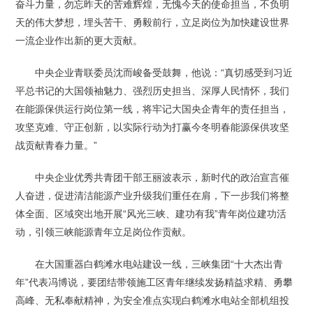
奋斗力量，勿忘昨天的苦难辉煌，无愧今天的使命担当，不负明
天的伟大梦想，埋头苦干、勇毅前行，立足岗位为加快建设世界
一流企业作出新的更大贡献。
中央企业青联委员沈而峻备受鼓舞，他说：“真切感受到习近
平总书记的大国领袖魅力、强烈历史担当、深厚人民情怀，我们
在能源保供运行岗位第一线，将牢记大国央企青年的责任担当，
攻坚克难、守正创新，以实际行动为打赢今冬明春能源保供攻坚
战贡献青春力量。”
中央企业优秀共青团干部王丽波表示，新时代的政治宣言催
人奋进，促进清洁能源产业升级我们重任在肩，下一步我们将整
体全面、区域突出地开展“风光三峡、建功有我”青年岗位建功活
动，引领三峡能源青年立足岗位作贡献。
在大国重器白鹤滩水电站建设一线，三峡集团“十大杰出青
年”代表冯博说，要团结带领施工区青年继续发扬精益求精、勇攀
高峰、无私奉献精神，为安全准点实现白鹤滩水电站全部机组投