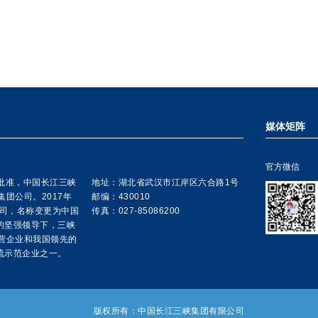
媒体矩阵
官方微信
院批准，中国长江三峡
地址：湖北省武汉市江岸区六合路1号
集团公司。2017年
邮编：430010
公司，名称变更为中国
传真：027-85086200
的坚强领导下，三峡
营企业和我国领先的
流示范企业之一。
版权所有：中国长江三峡集团有限公司