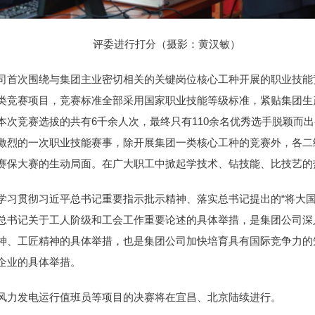
评委进行打分（摄影：黄汉敏）
首次围绕与集团主业密切相关的关键岗位核心工种开展的职业技能
类竞赛项目，竞赛标准全部采用国家职业技能等级标准，紧贴集团生
本次竞赛选拔的共有6千余人次，最终只有110余名优秀选手脱颖而
激烈的一次职业技能赛事，除开展集团一类核心工种的竞赛外，各二
赛保大赛的生动局面。在广大职工中掀起学技术、钻技能、比技艺的
贯彻习近平总书记重要指示批示精神、落实总书记提出的“将大国
总书记关于工人阶级和工会工作重要论述的具体举措，是集团公司深
神、工匠精神的具体举措，也是集团公司加快培育具有国际竞争力的
企业的具体举措。
力发电运行值班员等项目的决赛将在宜昌、北京陆续进行。