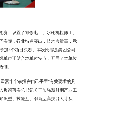
竞赛，设置了维修电工、水轮机检修工、
产实际，行业特点突出，技术含量高，竞
出参加4个项目决赛。本次比赛是集团公司
级单位还结合本单位特点，开展了本单位
热潮。
重器牢牢掌握在自己手里”有关要求的具
入贯彻落实总书记关于加强新时期产业工
知识型、技能型、创新型高技能人才队