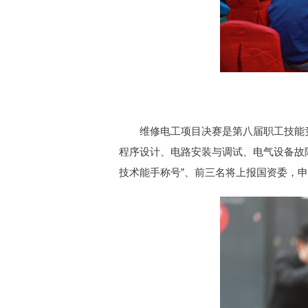
中
维修电工项目决赛是第八届职工技能竞赛
程序设计、电路安装与调试、电气设备故
技术能手称号”、前三名将上报国资委，申