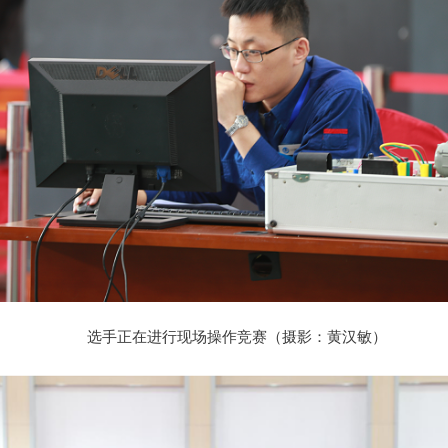
选手正在进行现场操作竞赛（摄影：黄汉敏）