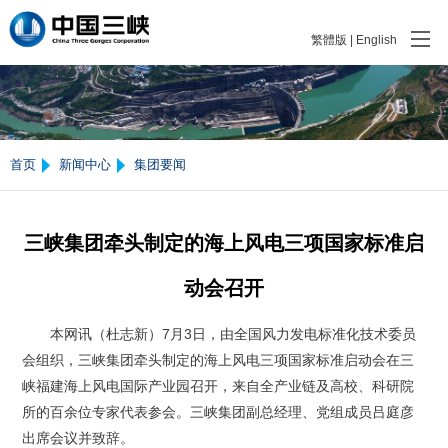
繁體版
|
English
首页
新闻中心
集团要闻
三峡集团牵头制定的海上风电三项国家标准启
动会召开
本网讯（杜志新）7月3日，由全国风力发电标准化技术委员
会组织，三峡集团牵头制定的海上风电三项国家标准启动会在三
峡福建海上风电国际产业园召开，来自全产业链及高校、科研院
所的百余位专家代表参会。三峡集团副总经理、党组成员吕庭彦
出席会议并致辞。