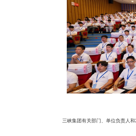
三峡集团有关部门、单位负责人和20