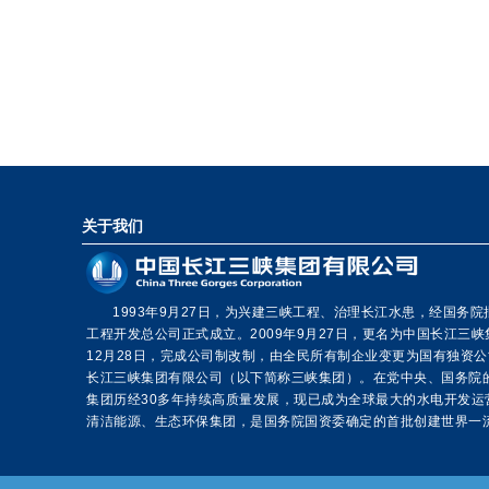
关于我们
1993年9月27日，为兴建三峡工程、治理长江水患，经国务
工程开发总公司正式成立。2009年9月27日，更名为中国长江三峡
12月28日，完成公司制改制，由全民所有制企业变更为国有独资
长江三峡集团有限公司（以下简称三峡集团）。在党中央、国务院
集团历经30多年持续高质量发展，现已成为全球最大的水电开发运
清洁能源、生态环保集团，是国务院国资委确定的首批创建世界一