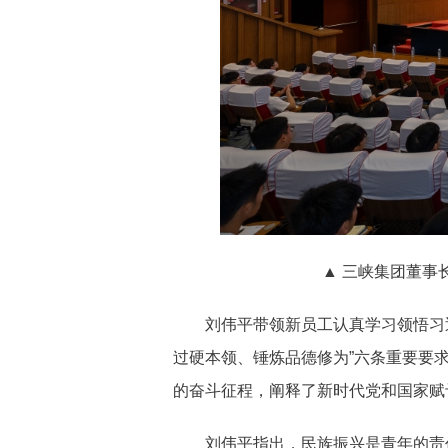
▲ 三峡集团董事
刘伟平带领新员工认真学习领悟习近
过硬本领、锤炼品德修为”六条重要要
的奋斗征程，阐释了新时代党和国家赋
刘伟平指出，民族振兴是青年的责任