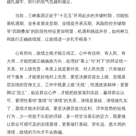
越扎越牢、前行的底气也越积越足。
当前，三峡集团正处于“十五五”开局起步的关键时期，功能拓
展机遇期、业务发展攻坚期、业绩提升承压期、风险防控关键期
等“四期叠加”的阶段性特征更加明显，机遇和挑战并存，如何树立
和践行正确政绩观，让政绩进一步扎牢根基？
心有所向，政绩之根才能立得正。心中有信仰、有人民、有
大局，才能把握正确施政方向，处理好“看上”与“对下”的辩证统一
关系。对上级负责，本质上就是要对党、对人民负责；只有做好
对下服务，才能更好地对上负责。要坚决摒弃迎合上级、忽视基
层实情的官僚主义。工作中既要上接“天线”，吃透政策精神；更要
脚沾“泥土”，贴近群众心声，才能把政策落到实处，赢得群众认
可。要理性看待“显绩”与“潜绩”的关系，潜绩是基础，潜绩做扎实
了，显绩才能水到渠成。要坚决摒弃急功近利、浮华造势的短视
行为，少一些急于出彩的浮躁，多一些甘当基石的定力，既要做
让群众可感可及的实绩显绩，更要做打基础、管长远、惠大局的
潜绩，政绩的方向才不会跑偏。