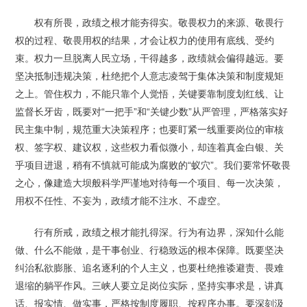
权有所畏，政绩之根才能夯得实。敬畏权力的来源、敬畏行
权的过程、敬畏用权的结果，才会让权力的使用有底线、受约
束。权力一旦脱离人民立场，干得越多，政绩就会偏得越远。要
坚决抵制违规决策，杜绝把个人意志凌驾于集体决策和制度规矩
之上。管住权力，不能只靠个人觉悟，关键要靠制度划红线、让
监督长牙齿，既要对“一把手”和“关键少数”从严管理，严格落实好
民主集中制，规范重大决策程序；也要盯紧一线重要岗位的审核
权、签字权、建议权，这些权力看似微小，却连着真金白银、关
乎项目进退，稍有不慎就可能成为腐败的“蚁穴”。我们要常怀敬畏
之心，像建造大坝般科学严谨地对待每一个项目、每一次决策，
用权不任性、不妄为，政绩才能不注水、不虚空。
行有所戒，政绩之根才能扎得深。行为有边界，深知什么能
做、什么不能做，是干事创业、行稳致远的根本保障。既要坚决
纠治私欲膨胀、追名逐利的个人主义，也要杜绝推诿避责、畏难
退缩的躺平作风。三峡人要立足岗位实际，坚持实事求是，讲真
话、报实情、做实事，严格按制度履职、按程序办事。要深刻汲