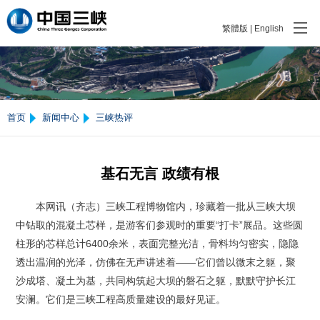
繁體版
|
English
首页
新闻中心
三峡热评
基石无言 政绩有根
本网讯（齐志）三峡工程博物馆内，珍藏着一批从三峡大坝
中钻取的混凝土芯样，是游客们参观时的重要“打卡”展品。这些圆
柱形的芯样总计6400余米，表面完整光洁，骨料均匀密实，隐隐
透出温润的光泽，仿佛在无声讲述着——它们曾以微末之躯，聚
沙成塔、凝土为基，共同构筑起大坝的磐石之躯，默默守护长江
安澜。它们是三峡工程高质量建设的最好见证。