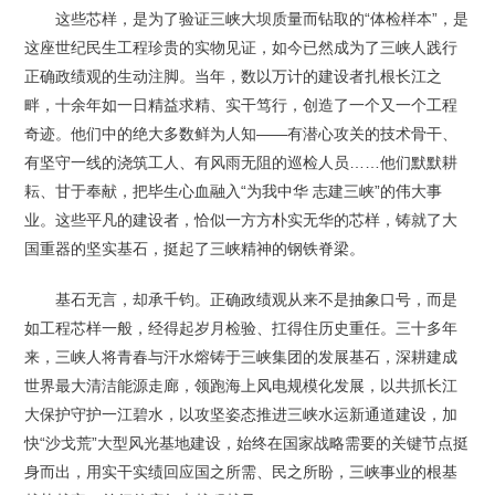
这些芯样，是为了验证三峡大坝质量而钻取的“体检样本”，是
这座世纪民生工程珍贵的实物见证，如今已然成为了三峡人践行
正确政绩观的生动注脚。当年，数以万计的建设者扎根长江之
畔，十余年如一日精益求精、实干笃行，创造了一个又一个工程
奇迹。他们中的绝大多数鲜为人知——有潜心攻关的技术骨干、
有坚守一线的浇筑工人、有风雨无阻的巡检人员……他们默默耕
耘、甘于奉献，把毕生心血融入“为我中华 志建三峡”的伟大事
业。这些平凡的建设者，恰似一方方朴实无华的芯样，铸就了大
国重器的坚实基石，挺起了三峡精神的钢铁脊梁。
基石无言，却承千钧。正确政绩观从来不是抽象口号，而是
如工程芯样一般，经得起岁月检验、扛得住历史重任。三十多年
来，三峡人将青春与汗水熔铸于三峡集团的发展基石，深耕建成
世界最大清洁能源走廊，领跑海上风电规模化发展，以共抓长江
大保护守护一江碧水，以攻坚姿态推进三峡水运新通道建设，加
快“沙戈荒”大型风光基地建设，始终在国家战略需要的关键节点挺
身而出，用实干实绩回应国之所需、民之所盼，三峡事业的根基