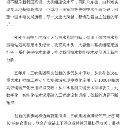
坝不断刷新我国高坝、大机组建设水平，再到乌东德、白鹤滩实
现复杂地基特高拱坝、巨型地下洞室群等关键技术全面突破，回
望中国水电发展历程，每一次重大跨越，都镌刻着自主创新的印
记。
刚刚全面投产的浙江天台抽水蓄能电站，创造了国内抽水蓄
能电站最高额定水头纪录，攻克高水头、大容量抽蓄机组稳定运
行等一系列关键技术难题，推动我国抽水蓄能技术发展迈上新的
台阶。
五年来，三峡集团科技创新的步伐从未停歇。从北斗首次在
重大水利枢纽工程安全监测领域实现规模化应用，到1000兆帕级
高强钢国产化应用取得突破；从抽水蓄能关键技术持续攻关，到
数字化、智能化技术深度融入工程建设和运维，创新的边界不断
拓展。
创新的脚步同样迈向蔚蓝海洋。三峡集团勇担现代产业链“链
长”的使命责任，联合产业链上下游企业持续开展协同攻关，带动