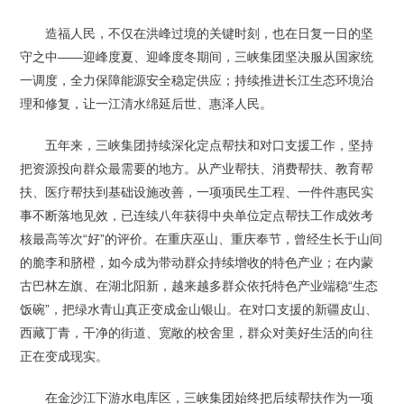
造福人民，不仅在洪峰过境的关键时刻，也在日复一日的坚
守之中——迎峰度夏、迎峰度冬期间，三峡集团坚决服从国家统
一调度，全力保障能源安全稳定供应；持续推进长江生态环境治
理和修复，让一江清水绵延后世、惠泽人民。
五年来，三峡集团持续深化定点帮扶和对口支援工作，坚持
把资源投向群众最需要的地方。从产业帮扶、消费帮扶、教育帮
扶、医疗帮扶到基础设施改善，一项项民生工程、一件件惠民实
事不断落地见效，已连续八年获得中央单位定点帮扶工作成效考
核最高等次“好”的评价。在重庆巫山、重庆奉节，曾经生长于山间
的脆李和脐橙，如今成为带动群众持续增收的特色产业；在内蒙
古巴林左旗、在湖北阳新，越来越多群众依托特色产业端稳“生态
饭碗”，把绿水青山真正变成金山银山。在对口支援的新疆皮山、
西藏丁青，干净的街道、宽敞的校舍里，群众对美好生活的向往
正在变成现实。
在金沙江下游水电库区，三峡集团始终把后续帮扶作为一项