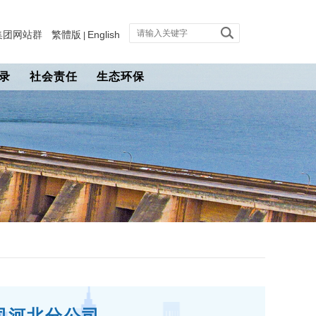
集团网站群
繁體版
English
|
录
社会责任
生态环保
司河北分公司