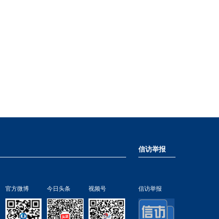
信访举报
官方微博
今日头条
视频号
信访举报