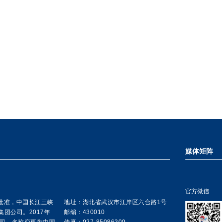
媒体矩阵
官方微信
院批准，中国长江三峡
地址：湖北省武汉市江岸区六合路1号
集团公司。2017年
邮编：430010
公司，名称变更为中国
传真：027-85086200