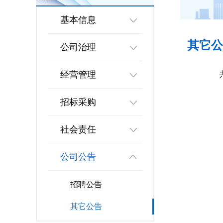
基本信息
其它公
公司治理
经营管理
招标采购
社会责任
公司公告
招聘公告
其它公告