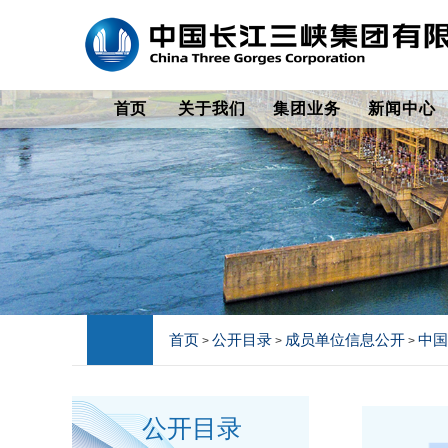
首页
关于我们
集团业务
新闻中心
首页
公开目录
成员单位信息公开
中国
>
>
>
公开目录