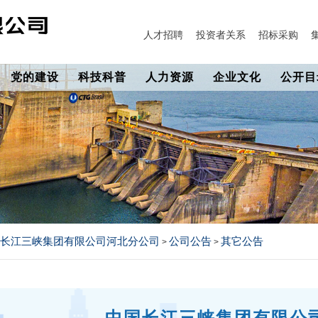
人才招聘
投资者关系
招标采购
党的建设
科技科普
人力资源
企业文化
公开目
长江三峡集团有限公司河北分公司
公司公告
其它公告
>
>
中国长江三峡集团有限公