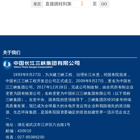
直接跳转到第
页
尾页
关于我们
1993年9月27日，为兴建三峡工程、治理长江水患，经国务院批准，
中国长江三峡工程开发总公司正式成立。2009年9月27日，更名为中国长
江三峡集团公司。2017年12月28日，完成公司制改制，由全民所有制企业
变更为国有独资公司，名称变更为中国长江三峡集团有限公司（以下简称
三峡集团）。在党中央、国务院的坚强领导下，三峡集团历经30多年持续
高质量发展，现已成为全球最大的水电开发运营企业和我国领先的清洁能
源、生态环保集团，是国务院国资委确定的首批创建世界一流示范企业之
一。
地址：湖北省武汉市江岸区六合路1号
邮编：430010
传真：027-85086200