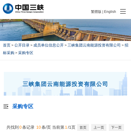
繁體版
|
English
首页
公开目录
成员单位信息公开
三峡集团云南能源投资有限公司
招
>
>
>
>
标采购
采购专区
>
三峡集团云南能源投资有限公司
采购专区
共找到
0
条记录
10
条/页
当前第
1
/1页
首页
上一页
下一页