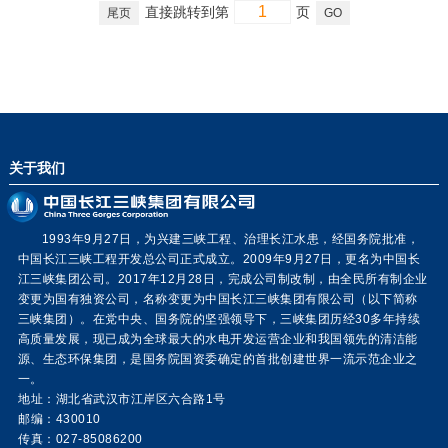
直接跳转到第
页
尾页
关于我们
1993年9月27日，为兴建三峡工程、治理长江水患，经国务院批准，
中国长江三峡工程开发总公司正式成立。2009年9月27日，更名为中国长
江三峡集团公司。2017年12月28日，完成公司制改制，由全民所有制企业
变更为国有独资公司，名称变更为中国长江三峡集团有限公司（以下简称
三峡集团）。在党中央、国务院的坚强领导下，三峡集团历经30多年持续
高质量发展，现已成为全球最大的水电开发运营企业和我国领先的清洁能
源、生态环保集团，是国务院国资委确定的首批创建世界一流示范企业之
一。
地址：湖北省武汉市江岸区六合路1号
邮编：430010
传真：027-85086200