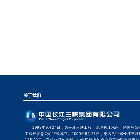
关于我们
1993年9月27日，为兴建三峡工程、治理长江水患，经国务
工程开发总公司正式成立。2009年9月27日，更名为中国长江三峡
12月28日，完成公司制改制，由全民所有制企业变更为国有独资