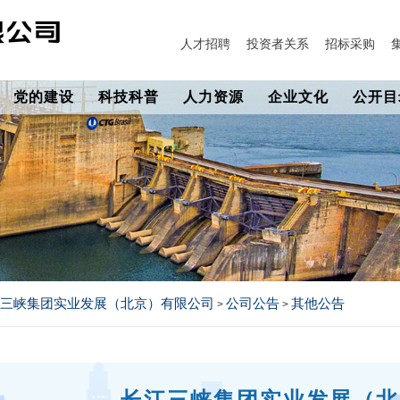
人才招聘
投资者关系
招标采购
党的建设
科技科普
人力资源
企业文化
公开目
三峡集团实业发展（北京）有限公司
公司公告
其他公告
>
>
长江三峡集团实业发展（北