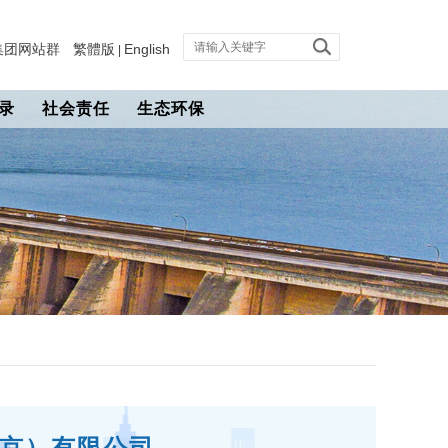
集团网站群
繁體版
English
|
录
社会责任
生态环保
京）有限公司