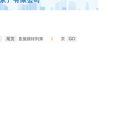
尾页
直接跳转到第
页