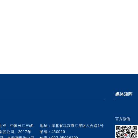
媒体矩阵
官方微信
院批准，中国长江三峡
地址：湖北省武汉市江岸区六合路1号
集团公司。2017年
邮编：430010
公司，名称变更为中国
传真：027-85086200