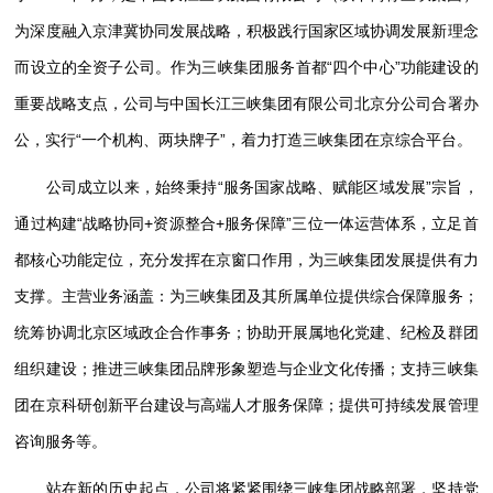
为深度融入京津冀协同发展战略，积极践行国家区域协调发展新理念
而设立的全资子公司。作为三峡集团服务首都“四个中心”功能建设的
重要战略支点，公司与中国长江三峡集团有限公司北京分公司合署办
公，实行“一个机构、两块牌子”，着力打造三峡集团在京综合平台。
公司成立以来，始终秉持“服务国家战略、赋能区域发展”宗旨，
通过构建“战略协同+资源整合+服务保障”三位一体运营体系，立足首
都核心功能定位，充分发挥在京窗口作用，为三峡集团发展提供有力
支撑。主营业务涵盖：为三峡集团及其所属单位提供综合保障服务；
统筹协调北京区域政企合作事务；协助开展属地化党建、纪检及群团
组织建设；推进三峡集团品牌形象塑造与企业文化传播；支持三峡集
团在京科研创新平台建设与高端人才服务保障；提供可持续发展管理
咨询服务等。
站在新的历史起点，公司将紧紧围绕三峡集团战略部署，坚持党