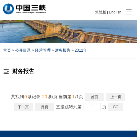
繁體版
|
English
首页
公开目录
经营管理
财务报告
2011年
>
>
>
>
财务报告
共找到
0
条记录
20
条/页
当前第
1
/1页
首页
上一页
直接跳转到第
页
下一页
尾页