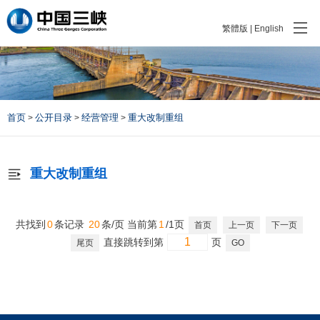
繁體版
|
English
首页
公开目录
经营管理
重大改制重组
>
>
>
重大改制重组
共找到
0
条记录
20
条/页
当前第
1
/1页
首页
上一页
下一页
直接跳转到第
页
尾页