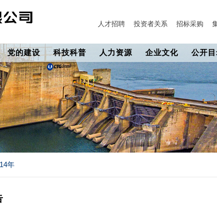
人才招聘
投资者关系
招标采购
党的建设
科技科普
人力资源
企业文化
公开目
014年
告