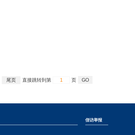
尾页
直接跳转到第
页
信访举报