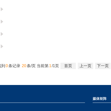
找到
0
条记录
20
条/页
当前第
1
/1页
首页
上一页
下一页
媒体矩阵