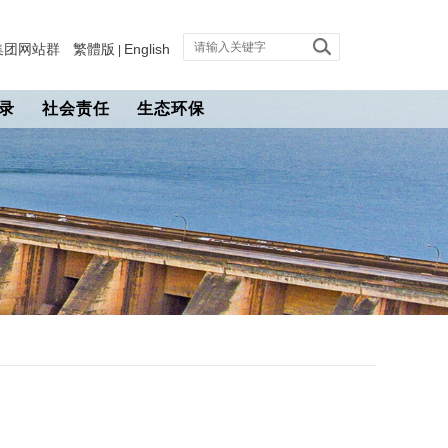
集团网站群
繁體版
English
|
录
社会责任
生态环保